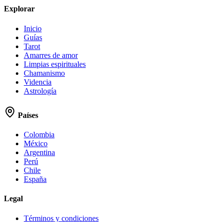
Explorar
Inicio
Guías
Tarot
Amarres de amor
Limpias espirituales
Chamanismo
Videncia
Astrología
Países
Colombia
México
Argentina
Perú
Chile
España
Legal
Términos y condiciones