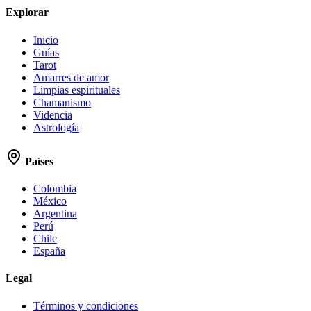
Explorar
Inicio
Guías
Tarot
Amarres de amor
Limpias espirituales
Chamanismo
Videncia
Astrología
Países
Colombia
México
Argentina
Perú
Chile
España
Legal
Términos y condiciones