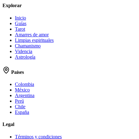
Explorar
Inicio
Guías
Tarot
Amarres de amor
Limpias espirituales
Chamanismo
Videncia
Astrología
Países
Colombia
México
Argentina
Perú
Chile
España
Legal
Términos y condiciones