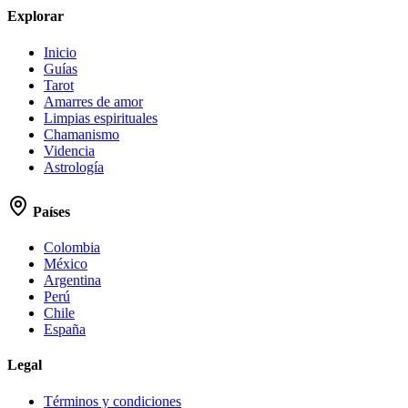
Explorar
Inicio
Guías
Tarot
Amarres de amor
Limpias espirituales
Chamanismo
Videncia
Astrología
Países
Colombia
México
Argentina
Perú
Chile
España
Legal
Términos y condiciones