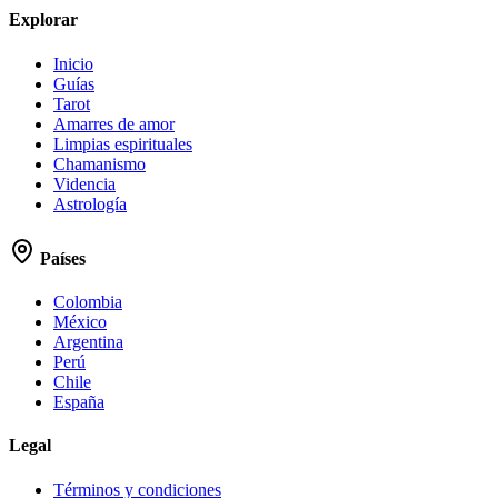
Explorar
Inicio
Guías
Tarot
Amarres de amor
Limpias espirituales
Chamanismo
Videncia
Astrología
Países
Colombia
México
Argentina
Perú
Chile
España
Legal
Términos y condiciones