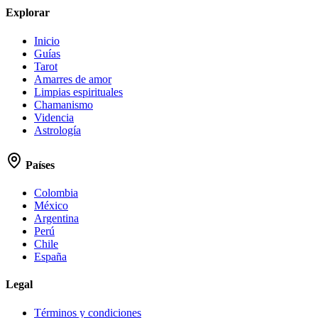
Explorar
Inicio
Guías
Tarot
Amarres de amor
Limpias espirituales
Chamanismo
Videncia
Astrología
Países
Colombia
México
Argentina
Perú
Chile
España
Legal
Términos y condiciones