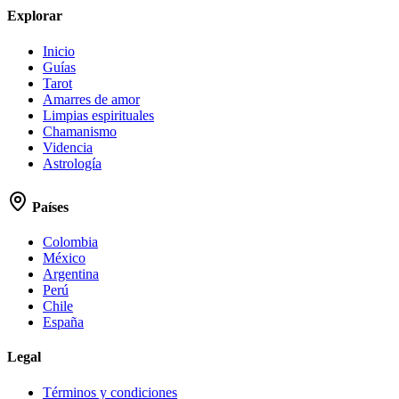
Explorar
Inicio
Guías
Tarot
Amarres de amor
Limpias espirituales
Chamanismo
Videncia
Astrología
Países
Colombia
México
Argentina
Perú
Chile
España
Legal
Términos y condiciones