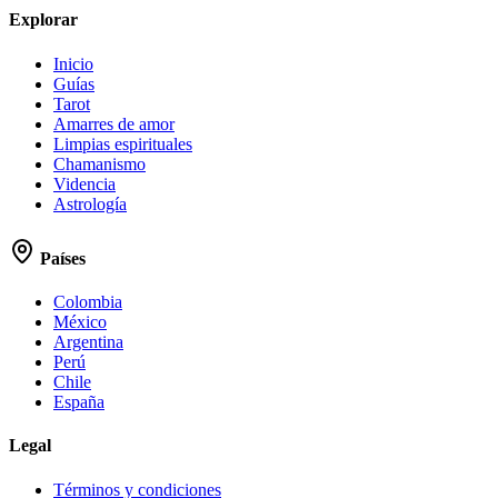
Explorar
Inicio
Guías
Tarot
Amarres de amor
Limpias espirituales
Chamanismo
Videncia
Astrología
Países
Colombia
México
Argentina
Perú
Chile
España
Legal
Términos y condiciones