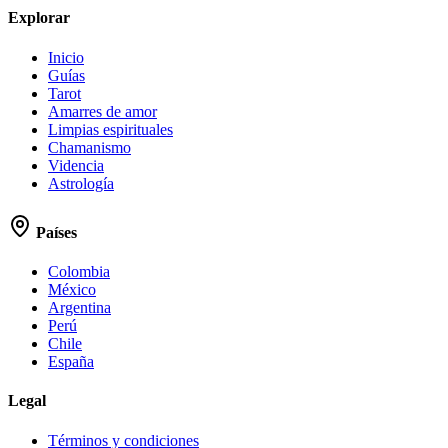
Explorar
Inicio
Guías
Tarot
Amarres de amor
Limpias espirituales
Chamanismo
Videncia
Astrología
Países
Colombia
México
Argentina
Perú
Chile
España
Legal
Términos y condiciones