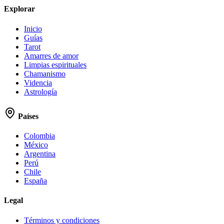
Explorar
Inicio
Guías
Tarot
Amarres de amor
Limpias espirituales
Chamanismo
Videncia
Astrología
Países
Colombia
México
Argentina
Perú
Chile
España
Legal
Términos y condiciones