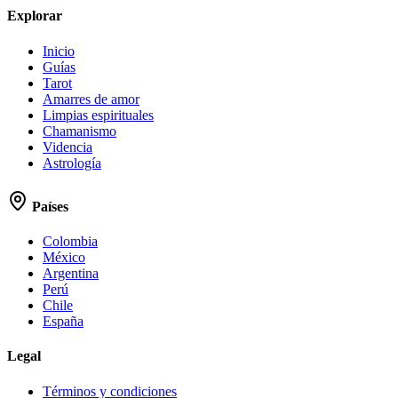
Explorar
Inicio
Guías
Tarot
Amarres de amor
Limpias espirituales
Chamanismo
Videncia
Astrología
Países
Colombia
México
Argentina
Perú
Chile
España
Legal
Términos y condiciones