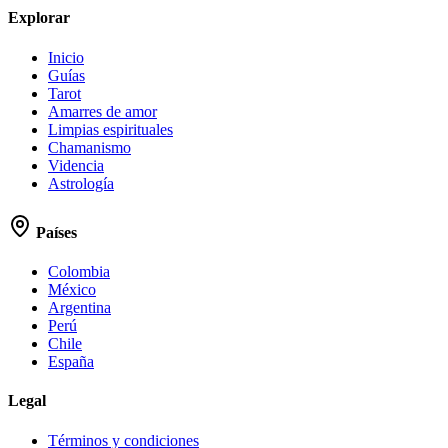
Explorar
Inicio
Guías
Tarot
Amarres de amor
Limpias espirituales
Chamanismo
Videncia
Astrología
Países
Colombia
México
Argentina
Perú
Chile
España
Legal
Términos y condiciones