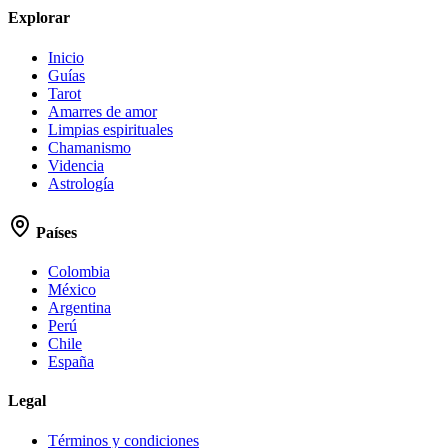
Explorar
Inicio
Guías
Tarot
Amarres de amor
Limpias espirituales
Chamanismo
Videncia
Astrología
Países
Colombia
México
Argentina
Perú
Chile
España
Legal
Términos y condiciones