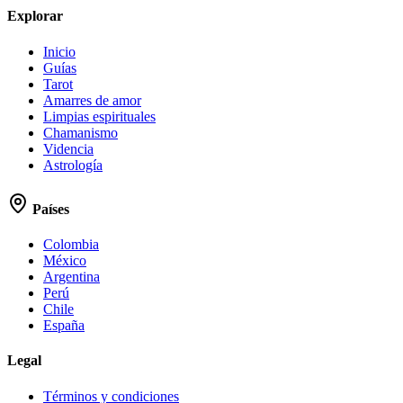
Explorar
Inicio
Guías
Tarot
Amarres de amor
Limpias espirituales
Chamanismo
Videncia
Astrología
Países
Colombia
México
Argentina
Perú
Chile
España
Legal
Términos y condiciones