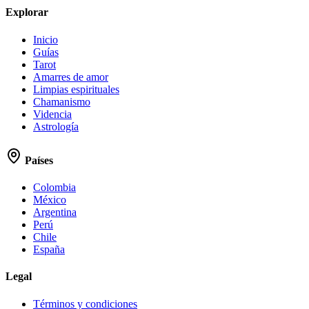
Explorar
Inicio
Guías
Tarot
Amarres de amor
Limpias espirituales
Chamanismo
Videncia
Astrología
Países
Colombia
México
Argentina
Perú
Chile
España
Legal
Términos y condiciones