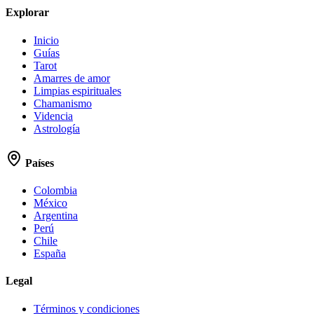
Explorar
Inicio
Guías
Tarot
Amarres de amor
Limpias espirituales
Chamanismo
Videncia
Astrología
Países
Colombia
México
Argentina
Perú
Chile
España
Legal
Términos y condiciones