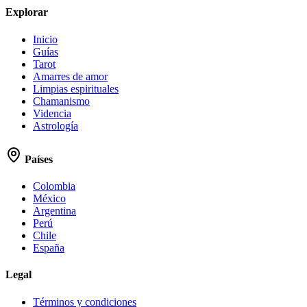
Explorar
Inicio
Guías
Tarot
Amarres de amor
Limpias espirituales
Chamanismo
Videncia
Astrología
Países
Colombia
México
Argentina
Perú
Chile
España
Legal
Términos y condiciones