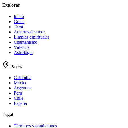
Explorar
Inicio
Guías
Tarot
Amarres de amor
Limpias espirituales
Chamanismo
Videncia
Astrología
Países
Colombia
México
Argentina
Perú
Chile
España
Legal
Términos y condiciones