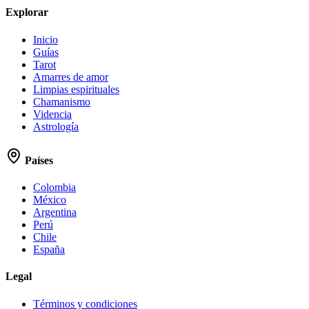
Explorar
Inicio
Guías
Tarot
Amarres de amor
Limpias espirituales
Chamanismo
Videncia
Astrología
Países
Colombia
México
Argentina
Perú
Chile
España
Legal
Términos y condiciones