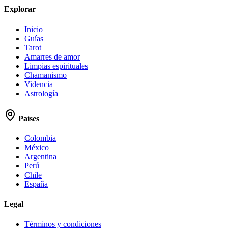
Explorar
Inicio
Guías
Tarot
Amarres de amor
Limpias espirituales
Chamanismo
Videncia
Astrología
Países
Colombia
México
Argentina
Perú
Chile
España
Legal
Términos y condiciones