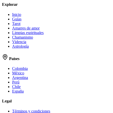
Explorar
Inicio
Guías
Tarot
Amarres de amor
Limpias espirituales
Chamanismo
Videncia
Astrología
Países
Colombia
México
Argentina
Perú
Chile
España
Legal
Términos y condiciones