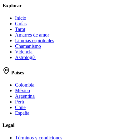
Explorar
Inicio
Guías
Tarot
Amarres de amor
Limpias espirituales
Chamanismo
Videncia
Astrología
Países
Colombia
México
Argentina
Perú
Chile
España
Legal
Términos y condiciones