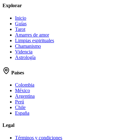
Explorar
Inicio
Guías
Tarot
Amarres de amor
Limpias espirituales
Chamanismo
Videncia
Astrología
Países
Colombia
México
Argentina
Perú
Chile
España
Legal
Términos y condiciones