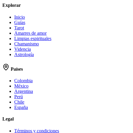
Explorar
Inicio
Guías
Tarot
Amarres de amor
Limpias espirituales
Chamanismo
Videncia
Astrología
Países
Colombia
México
Argentina
Perú
Chile
España
Legal
Términos y condiciones