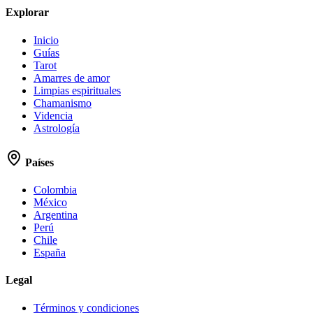
Explorar
Inicio
Guías
Tarot
Amarres de amor
Limpias espirituales
Chamanismo
Videncia
Astrología
Países
Colombia
México
Argentina
Perú
Chile
España
Legal
Términos y condiciones