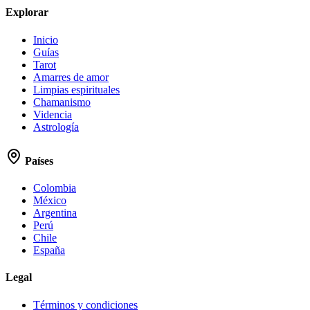
Explorar
Inicio
Guías
Tarot
Amarres de amor
Limpias espirituales
Chamanismo
Videncia
Astrología
Países
Colombia
México
Argentina
Perú
Chile
España
Legal
Términos y condiciones