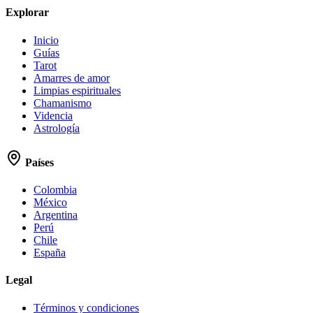
Explorar
Inicio
Guías
Tarot
Amarres de amor
Limpias espirituales
Chamanismo
Videncia
Astrología
Países
Colombia
México
Argentina
Perú
Chile
España
Legal
Términos y condiciones