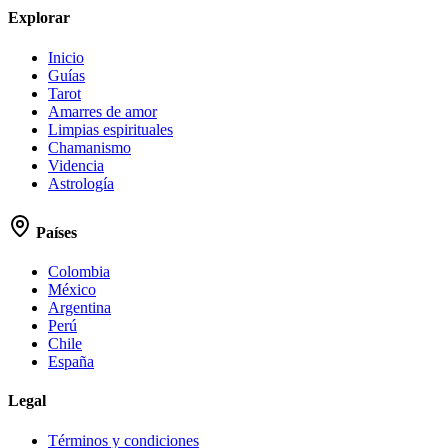
Explorar
Inicio
Guías
Tarot
Amarres de amor
Limpias espirituales
Chamanismo
Videncia
Astrología
Países
Colombia
México
Argentina
Perú
Chile
España
Legal
Términos y condiciones