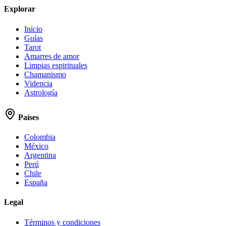
Explorar
Inicio
Guías
Tarot
Amarres de amor
Limpias espirituales
Chamanismo
Videncia
Astrología
Países
Colombia
México
Argentina
Perú
Chile
España
Legal
Términos y condiciones