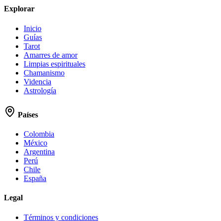
Explorar
Inicio
Guías
Tarot
Amarres de amor
Limpias espirituales
Chamanismo
Videncia
Astrología
Países
Colombia
México
Argentina
Perú
Chile
España
Legal
Términos y condiciones