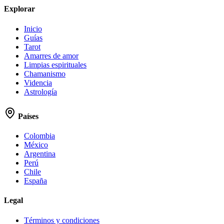
Explorar
Inicio
Guías
Tarot
Amarres de amor
Limpias espirituales
Chamanismo
Videncia
Astrología
Países
Colombia
México
Argentina
Perú
Chile
España
Legal
Términos y condiciones