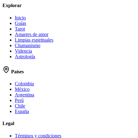
Explorar
Inicio
Guías
Tarot
Amarres de amor
Limpias espirituales
Chamanismo
Videncia
Astrología
Países
Colombia
México
Argentina
Perú
Chile
España
Legal
Términos y condiciones