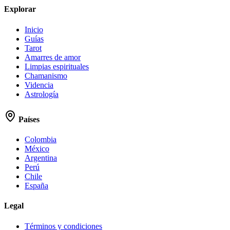
Explorar
Inicio
Guías
Tarot
Amarres de amor
Limpias espirituales
Chamanismo
Videncia
Astrología
Países
Colombia
México
Argentina
Perú
Chile
España
Legal
Términos y condiciones