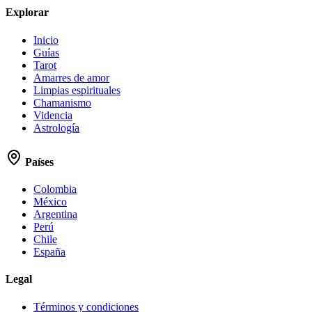
Explorar
Inicio
Guías
Tarot
Amarres de amor
Limpias espirituales
Chamanismo
Videncia
Astrología
Países
Colombia
México
Argentina
Perú
Chile
España
Legal
Términos y condiciones