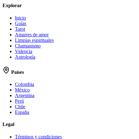
Explorar
Inicio
Guías
Tarot
Amarres de amor
Limpias espirituales
Chamanismo
Videncia
Astrología
Países
Colombia
México
Argentina
Perú
Chile
España
Legal
Términos y condiciones