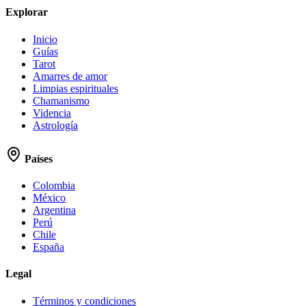
Explorar
Inicio
Guías
Tarot
Amarres de amor
Limpias espirituales
Chamanismo
Videncia
Astrología
Países
Colombia
México
Argentina
Perú
Chile
España
Legal
Términos y condiciones