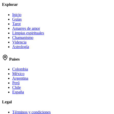
Explorar
Inicio
Guías
Tarot
Amarres de amor
Limpias espirituales
Chamanismo
Videncia
Astrología
Países
Colombia
México
Argentina
Perú
Chile
España
Legal
Términos y condiciones