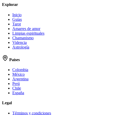
Explorar
Inicio
Guías
Tarot
Amarres de amor
Limpias espirituales
Chamanismo
Videncia
Astrología
Países
Colombia
México
Argentina
Perú
Chile
España
Legal
Términos y condiciones