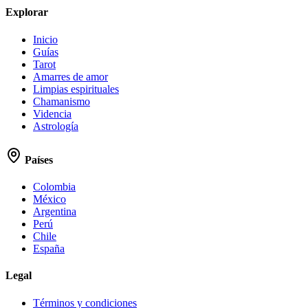
Explorar
Inicio
Guías
Tarot
Amarres de amor
Limpias espirituales
Chamanismo
Videncia
Astrología
Países
Colombia
México
Argentina
Perú
Chile
España
Legal
Términos y condiciones