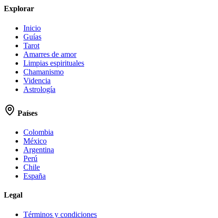
Explorar
Inicio
Guías
Tarot
Amarres de amor
Limpias espirituales
Chamanismo
Videncia
Astrología
Países
Colombia
México
Argentina
Perú
Chile
España
Legal
Términos y condiciones