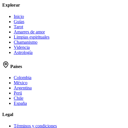
Explorar
Inicio
Guías
Tarot
Amarres de amor
Limpias espirituales
Chamanismo
Videncia
Astrología
Países
Colombia
México
Argentina
Perú
Chile
España
Legal
Términos y condiciones