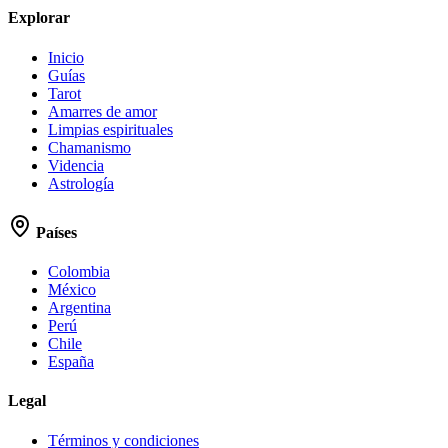
Explorar
Inicio
Guías
Tarot
Amarres de amor
Limpias espirituales
Chamanismo
Videncia
Astrología
Países
Colombia
México
Argentina
Perú
Chile
España
Legal
Términos y condiciones