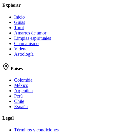
Explorar
Inicio
Guías
Tarot
Amarres de amor
Limpias espirituales
Chamanismo
Videncia
Astrología
Países
Colombia
México
Argentina
Perú
Chile
España
Legal
Términos y condiciones