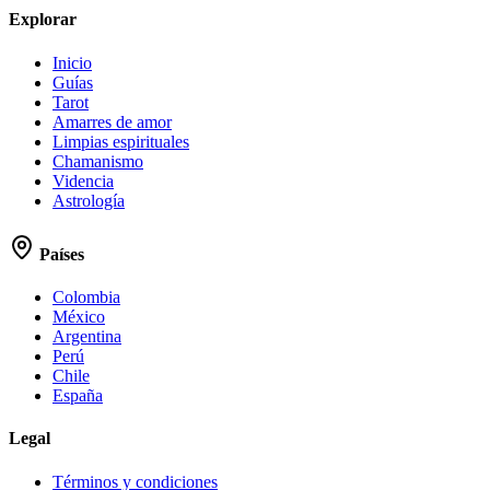
Explorar
Inicio
Guías
Tarot
Amarres de amor
Limpias espirituales
Chamanismo
Videncia
Astrología
Países
Colombia
México
Argentina
Perú
Chile
España
Legal
Términos y condiciones