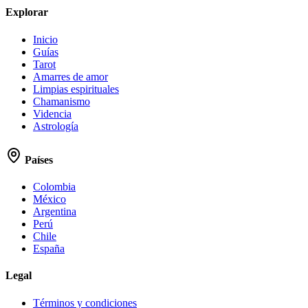
Explorar
Inicio
Guías
Tarot
Amarres de amor
Limpias espirituales
Chamanismo
Videncia
Astrología
Países
Colombia
México
Argentina
Perú
Chile
España
Legal
Términos y condiciones