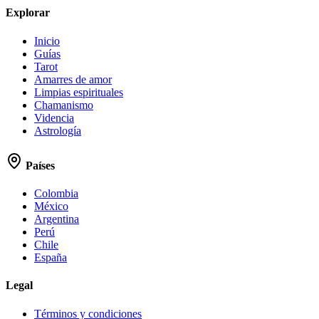
Explorar
Inicio
Guías
Tarot
Amarres de amor
Limpias espirituales
Chamanismo
Videncia
Astrología
Países
Colombia
México
Argentina
Perú
Chile
España
Legal
Términos y condiciones