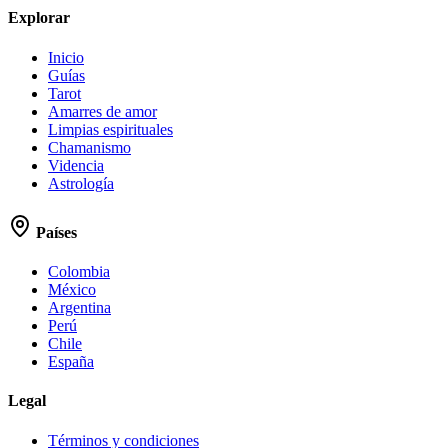
Explorar
Inicio
Guías
Tarot
Amarres de amor
Limpias espirituales
Chamanismo
Videncia
Astrología
Países
Colombia
México
Argentina
Perú
Chile
España
Legal
Términos y condiciones