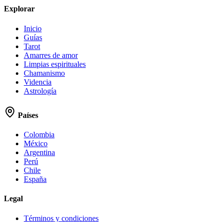
Explorar
Inicio
Guías
Tarot
Amarres de amor
Limpias espirituales
Chamanismo
Videncia
Astrología
Países
Colombia
México
Argentina
Perú
Chile
España
Legal
Términos y condiciones