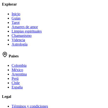
Explorar
Inicio
Guías
Tarot
Amarres de amor
Limpias espirituales
Chamanismo
Videncia
Astrología
Países
Colombia
México
Argentina
Perú
Chile
España
Legal
Términos y condiciones