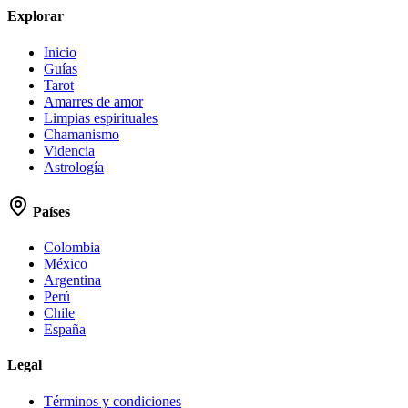
Explorar
Inicio
Guías
Tarot
Amarres de amor
Limpias espirituales
Chamanismo
Videncia
Astrología
Países
Colombia
México
Argentina
Perú
Chile
España
Legal
Términos y condiciones